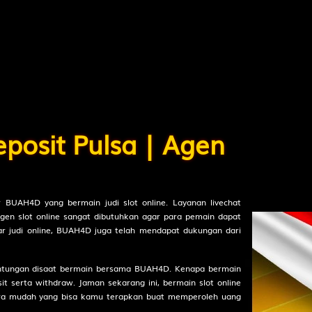
eposit Pulsa | Agen
 BUAH4D yang bermain judi slot online. Layanan livechat
gen slot online sangat dibutuhkan agar para pemain dapat
ar judi online, BUAH4D juga telah mendapat dukungan dari
untungan disaat bermain bersama BUAH4D. Kenapa bermain
 serta withdraw. Jaman sekarang ini, bermain slot online
Cara mudah yang bisa kamu terapkan buat memperoleh uang