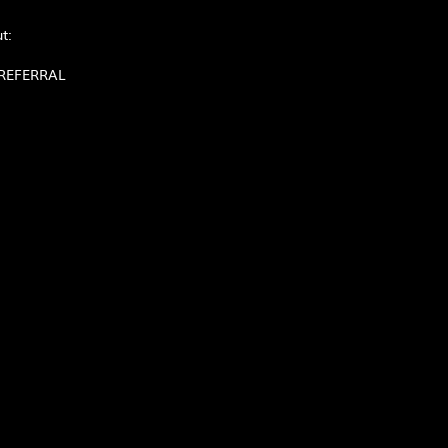
t:
 REFERRAL