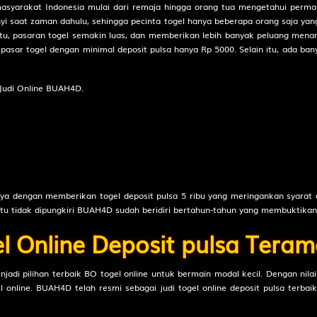
masyarakat Indonesia mulai dari remaja hingga orang tua mengetahui perm
nyi saat zaman dahulu, sehingga pecinta togel hanya beberapa orang saja y
a itu, pasaran togel semakin luas, dan memberikan lebih banyak peluang mena
pasar togel dengan minimal deposit pulsa hanya Rp 5000. Selain itu, ada bany
 Judi Online BUAH4D.
ngan memberikan togel deposit pulsa 5 ribu yang meringankan syarat dep
ntu tidak dipungkiri BUAH4D sudah beridiri bertahun-tahun yang membuktikan 
l Online Deposit pulsa Tera
adi pilihan terbaik BO togel online untuk bermain modal kecil. Dengan nil
online. BUAH4D telah resmi sebagai judi togel online deposit pulsa terbai