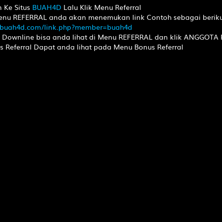
n Ke Situs
BUAH4D
Lalu Klik Menu Referral
menu REFERRAL anda akan menemukan link Contoh sebagai beriku
//buah4d.com/link.php?member=buah4d
al Downline bisa anda lihat di Menu REFERRAL dan klik ANGGOTA
s Referral Dapat anda lihat pada Menu Bonus Referral