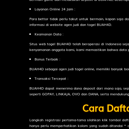
Layanan Online 24 Jam :
Para bettor tidak perlu takut untuk bermain, kapan saja d
informasi di website agen judi dan togel BUAH4D.
Keamanan Data :
Situs web togel BUAH4D telah beroperasi di Indonesia sej
kenyamanan anggota kami, kami memastikan bahwa data pri
Bonus Terbaik :
BUAH4D sebagai agen judi togel online, memiliki banyak bon
Transaksi Tercepat :
BUAH4D dapat menerima dana deposit dari mana saja, sepert
seperti GOPAY, LINKAJA, OVO dan DANA, serta mendukung 
Cara Dafta
Langkah registrasi pertama-tama silahkan klik tombol daft
hanya perlu memperhatikan kolom yang sudah ditandai * ole